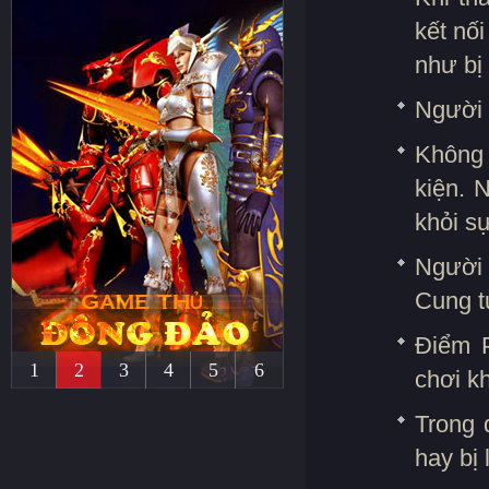
kết nố
như bị 
Người 
Không 
kiện. N
khỏi sự
Người 
Cung t
Điểm 
1
2
3
4
5
6
chơi kh
Trong 
hay bị 