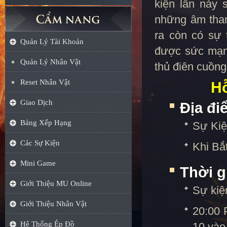
kiện lần này 
những âm than
ra còn có sự 
Quản Lý Tài Khoản
được sức mạnh
Quản Lý Nhân Vật
thủ điên cuồng
Reset Nhân Vật
H
Giao Dịch
Địa đi
Bảng Xếp Hạng
Sự Kiệ
Các Sự Kiện
Khi Bắ
Mini Game
Thời g
Giới Thiệu MU Online
Sự kiệ
Giới Thiệu Nhân Vật
20:00 
Hệ Thống Ép Đồ
10 vào