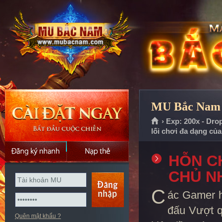
MU Bắc Nam |
› Exp: 200x - Dro
lối chơi đa dạng củ
HỖN C
CHỦ N
C
ác Gamer h
đấu Vượt q
Quên mật khẩu ?