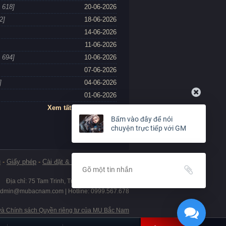
 618]
20-06-2026
2]
18-06-2026
14-06-2026
11-06-2026
 694]
10-06-2026
07-06-2026
]
04-06-2026
01-06-2026
Xem tất cả các bản tin
Bấm vào đây để nói
chuyện trực tiếp với GM
u
-
Giấy phép
-
Cài đặt & Gỡ bỏ
-
Thanh toán
Địa chỉ: 75 Tam Trinh, Tương Mai, TP. Hà Nội
admin@mubacnam.com
| Hotline: 0999.567.678
 và Chính sách Quyền riêng tư của MU Bắc Nam