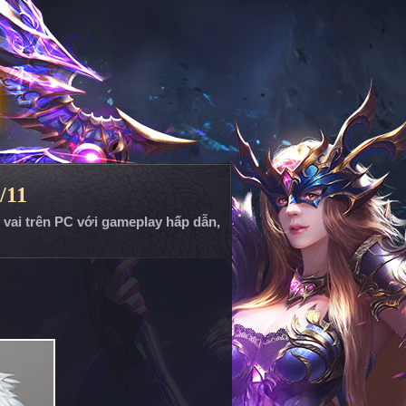
/11
p vai trên PC với gameplay hấp dẫn,