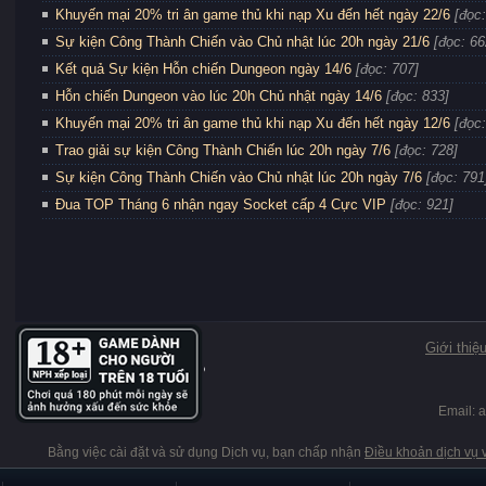
Khuyến mại 20% tri ân game thủ khi nạp Xu đến hết ngày 22/6
[đọc:
Sự kiện Công Thành Chiến vào Chủ nhật lúc 20h ngày 21/6
[đọc: 66
Kết quả Sự kiện Hỗn chiến Dungeon ngày 14/6
[đọc: 707]
Hỗn chiến Dungeon vào lúc 20h Chủ nhật ngày 14/6
[đọc: 833]
Khuyến mại 20% tri ân game thủ khi nạp Xu đến hết ngày 12/6
[đọc:
Trao giải sự kiện Công Thành Chiến lúc 20h ngày 7/6
[đọc: 728]
Sự kiện Công Thành Chiến vào Chủ nhật lúc 20h ngày 7/6
[đọc: 791
Đua TOP Tháng 6 nhận ngay Socket cấp 4 Cực VIP
[đọc: 921]
Giới thiệ
Email:
Bằng việc cài đặt và sử dụng Dịch vụ, bạn chấp nhận
Điều khoản dịch vụ