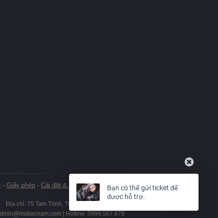
u
-
Giấy phép
-
Cài đặt & Gỡ bỏ
-
Thanh toán
Bạn có thể gửi ticket để
được hỗ trợ.
Địa chỉ: 75 Tam Trinh, Tương Mai, TP. Hà Nội
admin@mubacnam.com
| Hotline: 0999.567.678