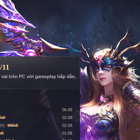
/11
p vai trên PC với gameplay hấp dẫn,
06-08
02-08
80]
02-08
01-08