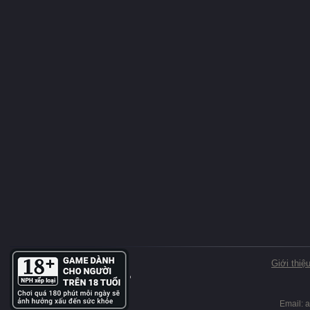
Giới thiệ
Email: