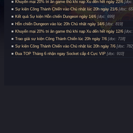
Khuyến mại 20% tri ân game thủ khi nạp Xu đến hết ngày 22/6
[đọc:
Sự kiện Công Thành Chiến vào Chủ nhật lúc 20h ngày 21/6
[đọc: 65
Kết quả Sự kiện Hỗn chiến Dungeon ngày 14/6
[đọc: 699]
Hỗn chiến Dungeon vào lúc 20h Chủ nhật ngày 14/6
[đọc: 819]
Khuyến mại 20% tri ân game thủ khi nạp Xu đến hết ngày 12/6
[đọc:
Trao giải sự kiện Công Thành Chiến lúc 20h ngày 7/6
[đọc: 718]
Sự kiện Công Thành Chiến vào Chủ nhật lúc 20h ngày 7/6
[đọc: 782
Đua TOP Tháng 6 nhận ngay Socket cấp 4 Cực VIP
[đọc: 910]