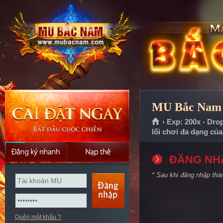
MU Bắc Nam |
› Exp: 200x - Dro
lối chơi đa dạng củ
ĐĂNG NH
* Sau khi đăng nhập thà
Quên mật khẩu ?